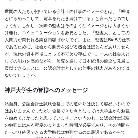
世間の人たちが抱いている会計士の仕事のイメージとは、「帳簿
とにらめっこして、電卓をたたき続けている」と言ったものでし
ょうか。しかし、実際の監査はそのようなイメージとは大きくか
け離れ、コミュニケーションを必要とした、「監査人」としての
人間力が問われる業務内容ばかりです。また、監査はBtoBの仕事
であるために、社会から脚光を浴びる機会はほとんどありません
が、現代の資本市場にとって不可欠な存在です。一人の社会人と
しての能力を高めながら、監査を通して日本経済の健全な発展に
貢献できることに、公認会計士としての仕事の魅力があるのでは
ないでしょうか。
神戸大学生の皆様へのメッセージ
私自身、公認会計士試験合格までの道のりは決して容易いもので
はありませんでしたが、合格できた今となっては大学生から勉強
を始めてよかったと思っています。というのも、公認会計士試験
の勉強にはある程度のまとまった時間が必要であり、その時間を
たっぷり確保できる大学時代は勉強するのに最適であるからで