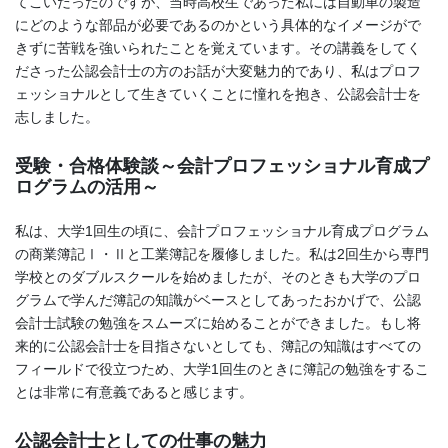
てこいだったのですが、当時高校生であった私には自動車の製造
にどのような部品が必要であるのかという具体的なイメージがで
きずに苦戦を強いられたことを覚えています。その講義をしてく
ださった公認会計士の方のお話が大変魅力的であり、私はプロフ
ェッショナルとして生きていくことに憧れを抱き、公認会計士を
志しました。
受験・合格体験談～会計プロフェッショナル育成プ
ログラムの活用～
私は、大学1回生の頃に、会計プロフェッショナル育成プログラム
の商業簿記Ⅰ・Ⅱと工業簿記を履修しました。私は2回生から専門
学校とのダブルスクールを始めましたが、そのときも大学のプロ
グラムで学んだ簿記の知識がベースとしてあったおかげで、公認
会計士試験の勉強をスムーズに始めることができました。もし将
来的に公認会計士を目指さないとしても、簿記の知識はすべての
フィールドで役立つため、大学1回生のときに簿記の勉強をするこ
とは非常に有意義であると感じます。
公認会計士としての仕事の魅力