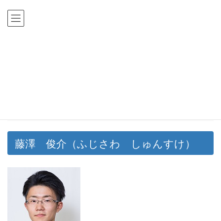
コ
ナ
ン
ビ
テ
ゲ
ン
ー
ツ
シ
HOME
公認会計士合格体験記
藤澤 俊介氏
に
ョ
移
ン
公認会計士合格体験記
動
に
移
動
藤澤 俊介氏
藤澤 俊介（ふじさわ しゅんすけ）