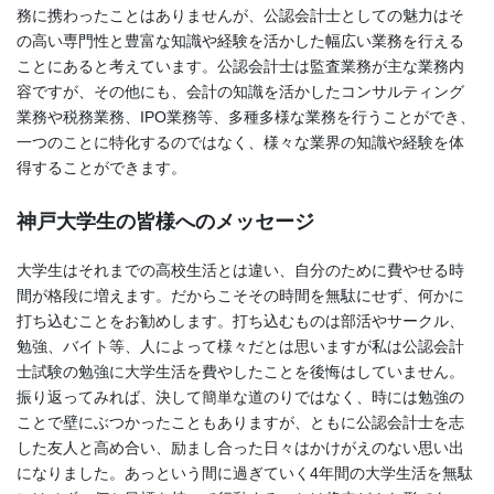
務に携わったことはありませんが、公認会計士としての魅力はそ
の高い専門性と豊富な知識や経験を活かした幅広い業務を行える
ことにあると考えています。公認会計士は監査業務が主な業務内
容ですが、その他にも、会計の知識を活かしたコンサルティング
業務や税務業務、IPO業務等、多種多様な業務を行うことができ、
一つのことに特化するのではなく、様々な業界の知識や経験を体
得することができます。
神戸大学生の皆様へのメッセージ
大学生はそれまでの高校生活とは違い、自分のために費やせる時
間が格段に増えます。だからこそその時間を無駄にせず、何かに
打ち込むことをお勧めします。打ち込むものは部活やサークル、
勉強、バイト等、人によって様々だとは思いますが私は公認会計
士試験の勉強に大学生活を費やしたことを後悔はしていません。
振り返ってみれば、決して簡単な道のりではなく、時には勉強の
ことで壁にぶつかったこともありますが、ともに公認会計士を志
した友人と高め合い、励まし合った日々はかけがえのない思い出
になりました。あっという間に過ぎていく4年間の大学生活を無駄