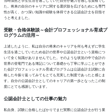
当時漠然と学生生活を過ごしていた自分が魅力を感じる資格でし
た。将来の自分のキャリアに関する選択肢を広げるためにも専門
性が高く、かつ深い知識や経験を体得できる公認会計士を目指そ
うと考えました。
受験・合格体験談～会計プロフェッショナル育成プ
ログラムの活用～
上述したように、私は自分の将来のキャリアを何も考えずに学生
生活を過ごしていたため会計の世界や公認会計士という資格につ
いて全く知識がありませんでした。そのような状況の中で会計の
世界の登竜門である簿記について基礎から丁寧に学ぶことができ
た会計プロフェッショナル育成プログラムは公認会計士試験に合
格した今振り返ってみてもとても充実した制度であったと感じま
す。自分の公認会計士としてのキャリアの第一歩となったこの制
度にとても感謝しています。
公認会計士としての仕事の魅力
私自身、試験に合格したばかりでまだ実際に公認会計士が行う業