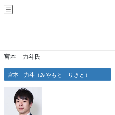
コ
ナ
ン
ビ
テ
ゲ
ン
ー
ツ
シ
HOME
公認会計士合格体験記
宮本 力斗氏
に
ョ
移
ン
公認会計士合格体験記
動
に
移
動
宮本 力斗氏
宮本 力斗（みやもと りきと）