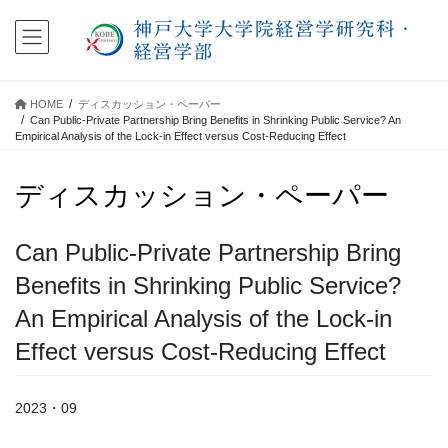
コ
ナ
ン
ビ
テ
ゲ
ン
ー
ツ
シ
HOME
ディスカッション・ペーパー
に
ョ
Can Public-Private Partnership Bring Benefits in Shrinking Public Service? An
移
ン
Empirical Analysis of the Lock-in Effect versus Cost-Reducing Effect
動
に
移
ディスカッション・ペーパー
動
Can Public-Private Partnership Bring
Benefits in Shrinking Public Service?
An Empirical Analysis of the Lock-in
Effect versus Cost-Reducing Effect
2023・09