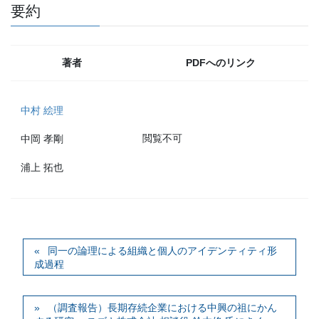
要約
著者
PDFへのリンク
中村 絵理
閲覧不可
中岡 孝剛
浦上 拓也
同一の論理による組織と個人のアイデンティティ形
成過程
（調査報告）長期存続企業における中興の祖にかん