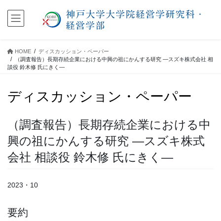
コ
ナ
ン
ビ
テ
ゲ
ン
ー
ツ
シ
HOME
ディスカッション・ペーパー
に
ョ
（調査報告）長期存続企業における中興の祖にかんする研究 ―スズキ株式会社 相
移
ン
談役 鈴木修 氏にきく―
動
に
移
ディスカッション・ペーパー
動
（調査報告）長期存続企業における中
興の祖にかんする研究 ―スズキ株式
会社 相談役 鈴木修 氏にきく―
2023・10
要約