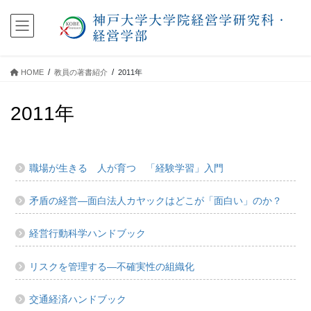
コ
ナ
ン
ビ
テ
ゲ
ン
ー
ツ
シ
HOME
教員の著書紹介
2011年
に
ョ
移
ン
2011年
動
に
移
動
職場が生きる 人が育つ 「経験学習」入門
矛盾の経営―面白法人カヤックはどこが「面白い」のか？
経営行動科学ハンドブック
リスクを管理する―不確実性の組織化
交通経済ハンドブック