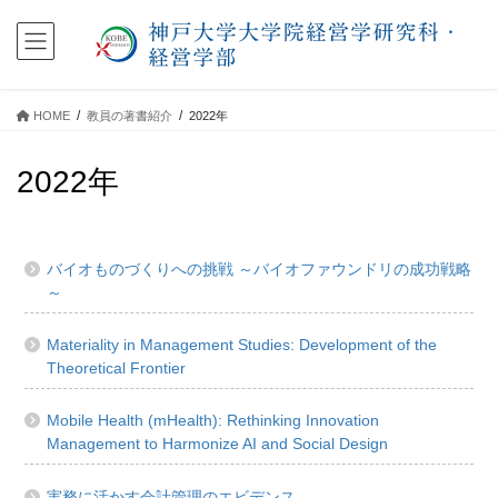
コ
ナ
ン
ビ
テ
ゲ
ン
ー
ツ
シ
HOME
教員の著書紹介
2022年
に
ョ
移
ン
2022年
動
に
移
動
バイオものづくりへの挑戦 ～バイオファウンドリの成功戦略
～
Materiality in Management Studies: Development of the
Theoretical Frontier
Mobile Health (mHealth): Rethinking Innovation
Management to Harmonize AI and Social Design
実務に活かす会計管理のエビデンス