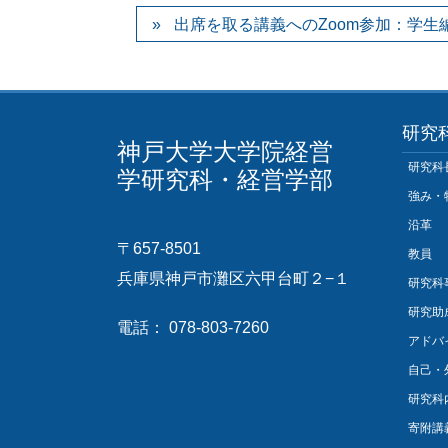
出席を取る講義へのZoom参加：学生
研究
神戸大学大学院経営
研究科
学研究科・経営学部
強み・
沿革
〒657-8501
教員
兵庫県神戸市灘区六甲台町２−１
研究科
研究助
電話： 078-803-7260
アドバ
自己・
研究科
寄附講