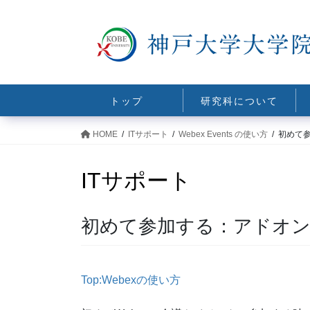
コ
ナ
ン
ビ
テ
ゲ
ン
ー
ツ
シ
に
ョ
トップ
研究科について
移
ン
動
に
HOME
ITサポート
Webex Events の使い方
初めて
移
動
ITサポート
初めて参加する：アドオ
Top:Webexの使い方