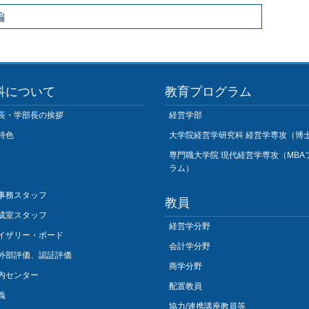
編
科について
教育プログラム
長・学部長の挨拶
経営学部
特色
大学院経営学研究科 経営学専攻（博
専門職大学院 現代経営学専攻（MBA
ラム）
事務スタッフ
教員
成室スタッフ
経営学分野
イザリー・ボード
会計学分野
外部評価、認証評価
商学分野
内センター
配置教員
義
協力/連携講座教員等