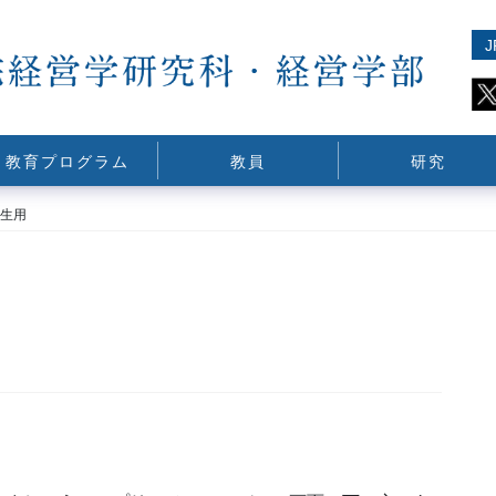
J
教育プログラム
教員
研究
生用