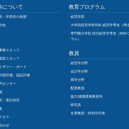
科について
教育プログラム
長・学部長の挨拶
経営学部
特色
大学院経営学研究科 経営学専攻（博
専門職大学院 現代経営学専攻（MBA
ラム）
事務スタッフ
教員
成室スタッフ
経営学分野
イザリー・ボード
会計学分野
外部評価、認証評価
商学分野
内センター
配置教員
義
協力/連携講座教員等
究・受託研究
研究員
集
名誉教授・特別功労者
クセス
合わせ