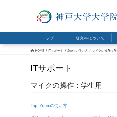
コ
ナ
ン
ビ
テ
ゲ
ン
ー
ツ
シ
に
ョ
トップ
研究科について
移
ン
動
に
HOME
ITサポート
Zoomの使い方
マイクの操作：学
移
動
ITサポート
マイクの操作：学生用
Top: Zoomの使い方