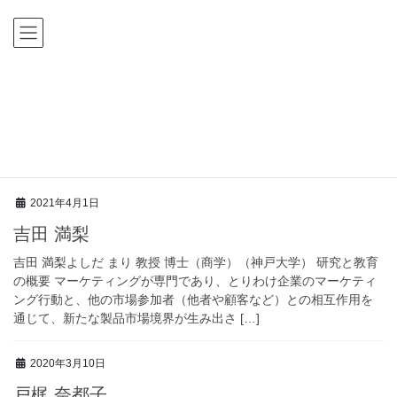
コ
ナ
ン
ビ
テ
ゲ
ン
ー
ツ
シ
HOME
教員
に
ョ
移
ン
教員
動
に
移
動
2021年4月1日
吉田 満梨
吉田 満梨よしだ まり 教授 博士（商学）（神戸大学） 研究と教育
の概要 マーケティングが専門であり、とりわけ企業のマーケティ
ング行動と、他の市場参加者（他者や顧客など）との相互作用を
通じて、新たな製品市場境界が生み出さ […]
2020年3月10日
戸梶 奈都子