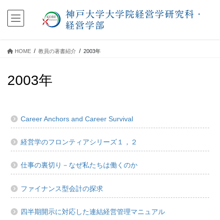
コ
ナ
ン
ビ
テ
ゲ
ン
ー
ツ
シ
HOME
教員の著書紹介
2003年
に
ョ
移
ン
2003年
動
に
移
動
Career Anchors and Career Survival
経営学のフロンティアシリーズ１，２
仕事の裏切り－なぜ私たちは働くのか
ファイナンス型会計の探求
四半期開示に対応した連結経営管理マニュアル